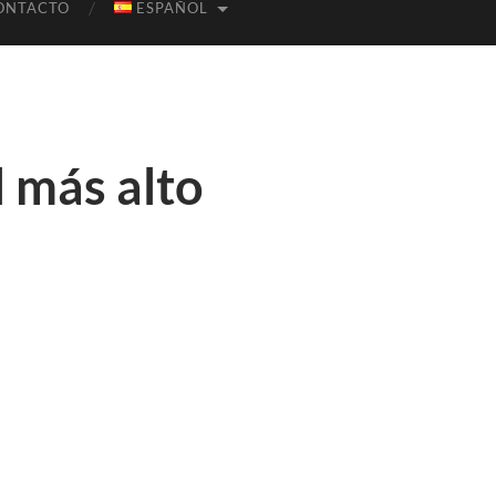
ONTACTO
ESPAÑOL
l más alto