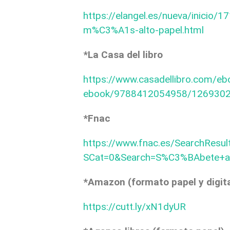
https://elangel.es/nueva/inicio
m%C3%A1s-alto-papel.html
*La Casa del libro
https://www.casadellibro.com/eb
ebook/9788412054958/126930
*Fnac
https://www.fnac.es/SearchResult
SCat=0&Search=S%C3%BAbete+a
*Amazon (formato papel y digita
https://cutt.ly/xN1dyUR