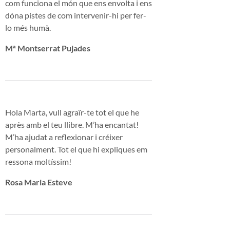
com funciona el món que ens envolta i ens
dóna pistes de com intervenir-hi per fer-
lo més humà.
Mª Montserrat Pujades
Hola Marta, vull agraïr-te tot el que he
après amb el teu llibre. M’ha encantat!
M’ha ajudat a reflexionar i créixer
personalment. Tot el que hi expliques em
ressona moltíssim!
Rosa Maria Esteve