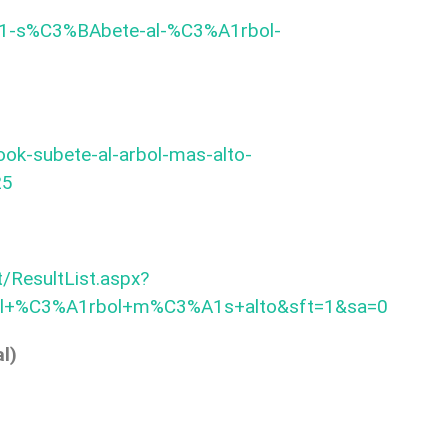
/171-s%C3%BAbete-al-%C3%A1rbol-
ook-subete-al-arbol-mas-alto-
25
/ResultList.aspx?
l+%C3%A1rbol+m%C3%A1s+alto&sft=1&sa=0
l)