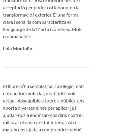
transformar el nostre interior des de l’
acceptació per poder col.laborar en la
transformació l’exterior. D’una forma
clara i senzilla com caracteritza el
llenguatge de la Marta Domènec. Molt
recomanable.
Lola Montaño
El llibre m’ha semblat fàcil de llegir, molt
entenedor, molt clar, molt útil i molt
actual. Assequible a tots els públics, ens
aporta diverses eines per aplicar ja i
ajudar-nos a endinsar-nos dins nostre i
millorar el nostre estat interior. Així
mateix ens ajuda a comprendre també